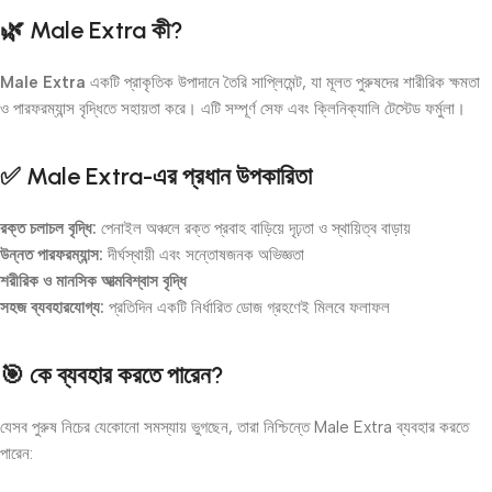
🌿 Male Extra কী?
Male Extra
একটি প্রাকৃতিক উপাদানে তৈরি সাপ্লিমেন্ট, যা মূলত পুরুষদের শারীরিক ক্ষমতা
ও পারফরম্যান্স বৃদ্ধিতে সহায়তা করে। এটি সম্পূর্ণ সেফ এবং ক্লিনিক্যালি টেস্টেড ফর্মুলা।
✅ Male Extra-এর প্রধান উপকারিতা
রক্ত চলাচল বৃদ্ধি:
পেনাইল অঞ্চলে রক্ত প্রবাহ বাড়িয়ে দৃঢ়তা ও স্থায়িত্ব বাড়ায়
উন্নত পারফরম্যান্স:
দীর্ঘস্থায়ী এবং সন্তোষজনক অভিজ্ঞতা
শরীরিক ও মানসিক আত্মবিশ্বাস বৃদ্ধি
সহজ ব্যবহারযোগ্য:
প্রতিদিন একটি নির্ধারিত ডোজ গ্রহণেই মিলবে ফলাফল
🎯 কে ব্যবহার করতে পারেন?
যেসব পুরুষ নিচের যেকোনো সমস্যায় ভুগছেন, তারা নিশ্চিন্তে Male Extra ব্যবহার করতে
পারেন: