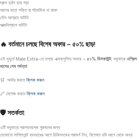
দ্রুত দুর্বল হয়ে পড়া
আগের মতো শক্তি বা স্ট্যামিনা না থাকা
যৌন আগ্রহে ঘাটতি
আত্মবিশ্বাসে ঘাটতি
🔥 বর্তমানে চলছে বিশেষ অফার –
৫০% ছাড়!
এই মুহূর্তে Male Extra-তে চলছে এক্সক্লুসিভ অফার –
৫০% ডিসকাউন্ট
, শুধুমাত্র
এপ্রিল
মাসের শেষ পর্যন্ত!
🛒 অর্ডার করতে
ক্লিক করুন
🔗 মেসেজ করতে
ক্লিক করুন
🛡️ সতর্কতা:
এটি শুধুমাত্র প্রাপ্তবয়স্ক পুরুষদের জন্য
যেকোনো সাপ্লিমেন্ট ব্যবহারের আগে চিকিৎসকের পরামর্শ নিন, বিশেষত যদি আগে থেকে অন্য