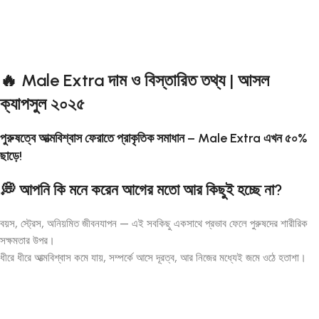
🔥 Male Extra দাম ও বিস্তারিত তথ্য | আসল
ক্যাপসুল ২০২৫
পুরুষত্বে আত্মবিশ্বাস ফেরাতে প্রাকৃতিক সমাধান – Male Extra এখন ৫০%
ছাড়ে!
💭 আপনি কি মনে করেন আগের মতো আর কিছুই হচ্ছে না?
বয়স, স্ট্রেস, অনিয়মিত জীবনযাপন — এই সবকিছু একসাথে প্রভাব ফেলে পুরুষদের শারীরিক
সক্ষমতার উপর।
ধীরে ধীরে আত্মবিশ্বাস কমে যায়, সম্পর্কে আসে দূরত্ব, আর নিজের মধ্যেই জমে ওঠে হতাশা।