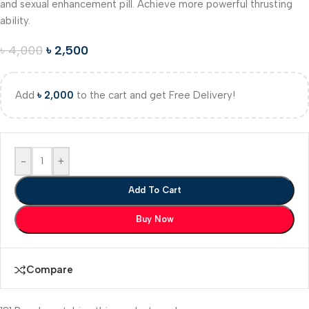
and sexual enhancement pill. Achieve more powerful thrusting
ability.
৳
4,000
৳
2,500
Add
৳
2,000
to the cart and get Free Delivery!
-
+
Add To Cart
Buy Now
Compare