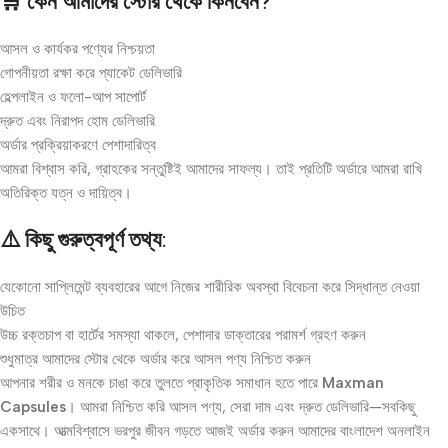
🛒 কেন আমাদের স্টোর থেকে কিনবেন?
আসল ও কার্যকর পণ্যের নিশ্চয়তা
গোপনীয়তা রক্ষা করে প্যাকেট ডেলিভারি
হেল্পলাইন ও ফলো-আপ সাপোর্ট
দ্রুত এবং নিরাপদ হোম ডেলিভারি
অর্ডার প্রক্রিয়াকরণে পেশাদারিত্ব
আমরা বিশ্বাস করি, গ্রাহকের সন্তুষ্টিই আমাদের সাফল্য। তাই প্রতিটি অর্ডারে আমরা রাখি
অতিরিক্ত যত্ন ও দায়িত্ব।
⚠️ কিছু গুরুত্বপূর্ণ তথ্য:
যেকোনো সাপ্লিমেন্ট ব্যবহারের আগে নিজের শারীরিক অবস্থা বিবেচনা করে সিদ্ধান্ত নেওয়া
উচিত
উচ্চ রক্তচাপ বা হার্টের সমস্যা থাকলে, পেশাদার ডাক্তারের পরামর্শ গ্রহণ করুন
শুধুমাত্র আমাদের স্টোর থেকে অর্ডার করে আসল পণ্য নিশ্চিত করুন
আপনার শরীর ও মনকে চাঙা করে তুলতে প্রাকৃতিক সমাধান হতে পারে
Maxman
Capsules
। আমরা নিশ্চিত করি আসল পণ্য, সেরা দাম এবং দ্রুত ডেলিভারি—সবকিছু
একসাথে। আত্মবিশ্বাসে ভরপুর জীবন গড়তে আজই অর্ডার করুন আমাদের বাংলাদেশ অনলাইন